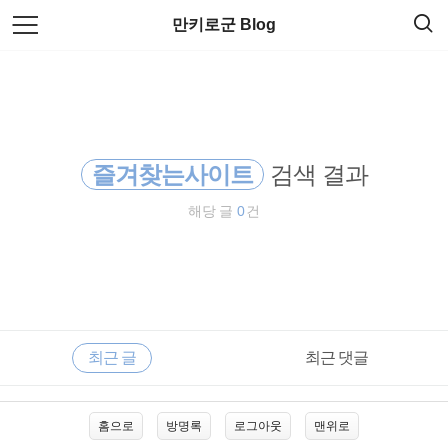
검
본
만키로군 Blog
색
문
으
로
reg설정
바
로
방명록
가
DVD ISO
기
즐겨찾는사이트
검색 결과
win7
해당 글
0
건
linux
iso변환
변환
RECENTLY
사
최근 글
최근 댓글
이
grub
드
바
최
regedit내용요약
홈으로
방명록
로그아웃
맨위로
근