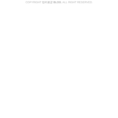
글
COPYRIGHT
만키로군 BLOG
, ALL RIGHT RESERVED.