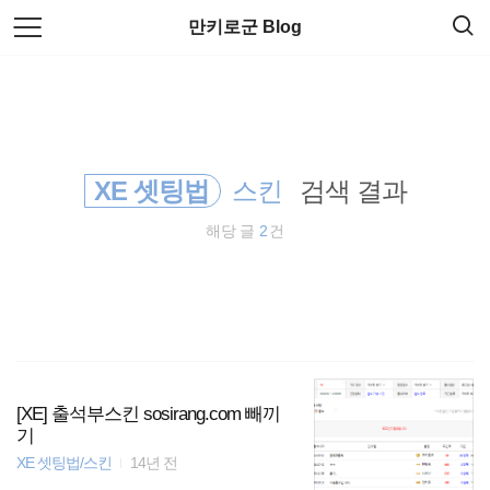
검
본
만키로군 Blog
색
문
으
로
DVD ISO
바
로
방명록
가
변환
기
XE 셋팅법
스킨
검색 결과
linux
해당 글
2
건
reg설정
regedit내용요약
iodd2511
grub
[XE] 출석부스킨 sosirang.com 빼끼
기
XE 셋팅법/스킨
14년 전
iso변환