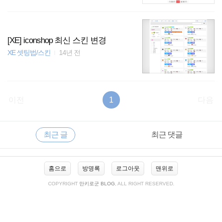
[XE] iconshop 최신 스킨 변경
XE 셋팅법/스킨
14년 전
이전
1
다음
RECENTLY
사
최근 글
최근 댓글
이
드
바
최
홈으로
방명록
로그아웃
맨위로
근
글
COPYRIGHT
만키로군 BLOG
, ALL RIGHT RESERVED.