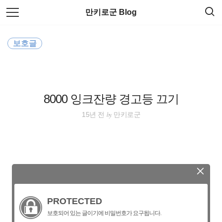
검
본
만키로군 Blog
색
문
으
로
grub
바
보호글
로
방명록
가
iodd2501
기
DVD ISO
8000 잉크잔량 경고등 끄기
grub4dos
by
15년 전
만키로군
iso변환
변환
iodd2511
PROTECTED
시디키변경
보호되어 있는 글이기에 비밀번호가 요구됩니다.