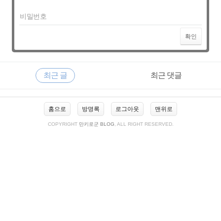
비밀번호
확인
RECENTLY
사
최근 글
최근 댓글
이
드
바
최
홈으로
방명록
로그아웃
맨위로
근
글
COPYRIGHT
만키로군 BLOG
, ALL RIGHT RESERVED.